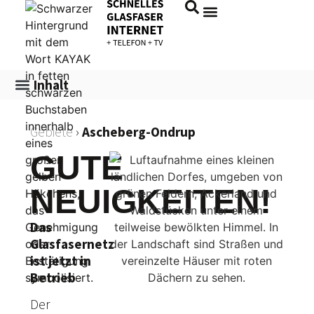
Inhalt
Gebiete
›
Ascheberg-Ondrup
GUTE
NEUIGKEITEN!
Das
Glasfasernetz
ist jetzt in
Betrieb
Der