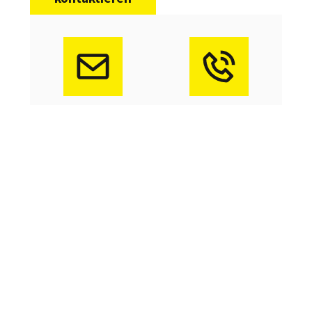
E-MAIL
SERVICE-
info@muenet.net
HOTLINE
02566 /
Gerne hilft Ihr
26 92 96
Ansprechpartner
Ihnen weiter.
Bei
technischen
Fragen oder
Störungen ist
unser
Serviceteam
für Sie da.