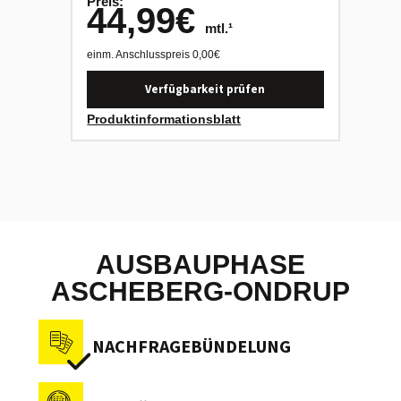
49
Preis:
44,99
€
mtl.¹
einm. An
einm. Anschlusspreis
0,00
€
Verfügbarkeit prüfen
Produkt
Produktinformationsblatt
AUSBAUPHASE
ASCHEBERG-ONDRUP
NACHFRAGEBÜNDELUNG