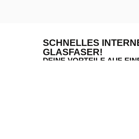
SCHNELLES INTERN
GLASFASER!
DEINE VORTEILE AUF EIN
Die Datenübertragung erfolgt durch 
daher eine höhere Bandbreite als d
Kupferkabel. So kommen die
Daten 
Egal, wie weit du vom Verteilerkasten 
Glasfaser und FTTH (Fiber to the Ho
Verlust der Signalstärke über län
nicht auf den letzten Metern.
Zudem ist das schnelle Internet übe
kaum störanfällig
. Ob du also zu Ha