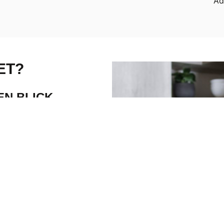
Ad
ET?
EN BLICK.
Lichtimpulse und hat
ie herkömmlichen
viel schneller
bei dir an.
entfernt bist: Mit
me) gibt es
keinen
gere Entfernungen
, auch
r Glasfaser
sicher und
use arbeitest, deine