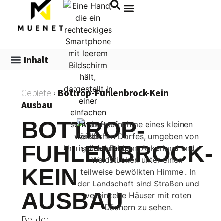
Inhalt
Gebiete
›
Bottrop-Fuhlenbrock-Kein
Ausbau
BOTTROP-
FUHLENBROCK-
KEIN
AUSBAU
Bei der