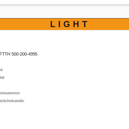
LIGHT
e: FTTH 500-200-4995
at
lat
efonnummer
prächskanäle