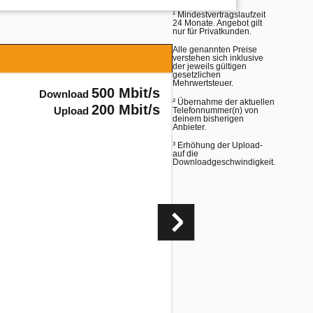
¹
Mindestvertragslaufzeit
24 Monate. Angebot gilt
nur für Privatkunden.
Alle genannten Preise
verstehen sich inklusive
der jeweils gültigen
gesetzlichen
Mehrwertsteuer.
500
Mbit/s
Download
² Übernahme der aktuellen
200
Mbit/s
Upload
Telefonnummer(n) von
deinem bisherigen
Anbieter.
Internetflatra
³ Erhöhung der Upload-
Nummernporti
auf die
Downloadgeschwindigkeit.
DE-Festnetz-F
DE-Mobilfunk-
Router
1
enthaltene Te
2
enthaltene Ge
Aktionspreis:
9,95
€
mtl.¹
ab dem 7. Monat
44,95
€
mtl.¹