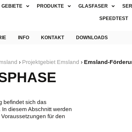
GEBIETE
PRODUKTE
GLASFASER
SER
SPEEDTEST
RIE
INFO
KONTAKT
DOWNLOADS
Emsland
›
Projektgebiet Emsland
›
Emsland-Förderu
GSPHASE
 befindet sich das
. In diesem Abschnitt werden
n Voraussetzungen für den