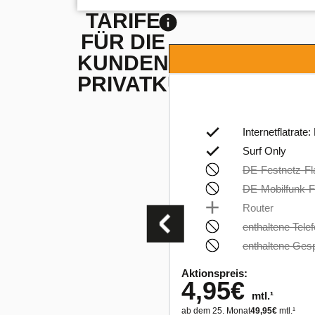
TARIFE
FÜR DIE
KUNDENGRUPPE
PRIVATKUNDEN
Internetflatrat
Surf Only
DE-Festnetz-Fl
DE-Mobilfunk-F
Router
enthaltene Tel
enthaltene Ges
Aktionspreis:
4,95
€
mtl.¹
ab dem 25. Monat
49,95
€
mtl.¹