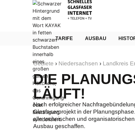
TARIFE
AUSBAU
HISTO
Gebiete
›
Niedersachsen
›
Landkreis 
DIE PLANUN
LÄUFT!
Nach erfolgreicher Nachfragebündelung
Glasfaserprojekt in der Planungsphase
alle technischen und organisatorische
Ausbau geschaffen.