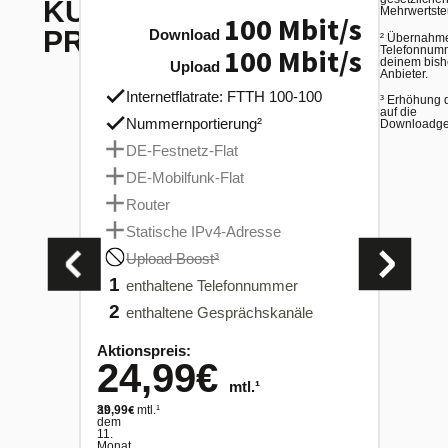
KUNDENGRUPPE
Mehrwertste
100
Mbit/s
PRIVATKUNDEN
Download
² Übernahme
100
Mbit/s
Telefonnumm
deinem bish
Upload
Anbieter.
Internetflatrate: FTTH 100-100
Int
³ Erhöhung 
auf die
Nummernportierung²
Nu
Downloadges
DE-Festnetz-Flat
DE
DE-Mobilfunk-Flat
DE
Router
Ro
Statische IPv4-Adresse
St
Upload Boost³
Up
1
1
enthaltene Telefonnummer
en
2
2
enthaltene Gesprächskanäle
en
Aktionspreis:
Aktion
24,99
€
24
mtl.¹
€
€
ab
39,99
mtl.¹
ab
44,99
mt
dem
dem
11.
11.
Monat
Monat