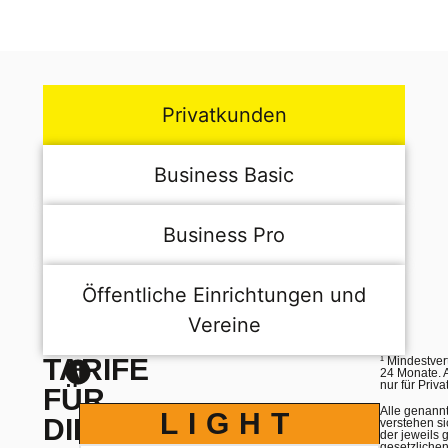
Privatkunden
Business Basic
Business Pro
Öffentliche Einrichtungen und
Vereine
hier
TARIFE
¹
Mindestvert
24 Monate. A
nur für Priv
FÜR
Alle genann
LIGHT
DIE
verstehen si
der jeweils 
gesetzliche