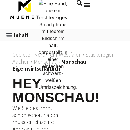
Inhalt
Gebiete
›
Nordrhein-Westfalen
›
Städteregion
Aachen
›
Monschau
›
Monschau-
Eigenwirtschaftlich
HEY
MONSCHAU!
Wie Sie bestimmt
schon gehört haben,
mussten einzelne
Adressen leider