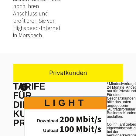
noch Ihren
Anschluss und
profitieren Sie von
Highspeed-Internet
in
Morsbach.
Privatkunden
hier
TARIFE
¹
Mindestvertragsl
24 Monate. Angebo
nur für Privatkund
FÜR
Für einen
Geschäftskunden
LIGHT
B
DIE
bitte das unten
angegebene
„Auftragsformular
KUNDENGRUPPE
Business-Kunden
200
Mbit/s
ausfüllen.
PRIVATKUNDEN
Download
Downl
Ob ihr Tarif geför
100
Mbit/s
eigenwirtschaftlich
Upload
Upl
bei der
Verfügbarkeitspr