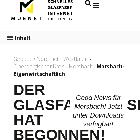
Inhalt
Gebiete
›
Nordrhein-Westfalen
›
Oberbergischer Kreis
›
Morsbach
›
Morsbach-
Eigenwirtschaftlich
DER
Good News für
GLASFASERAUS
Morsbach! Jetzt
unter Downloads
HAT
verfügbar!
BEGONNEN!