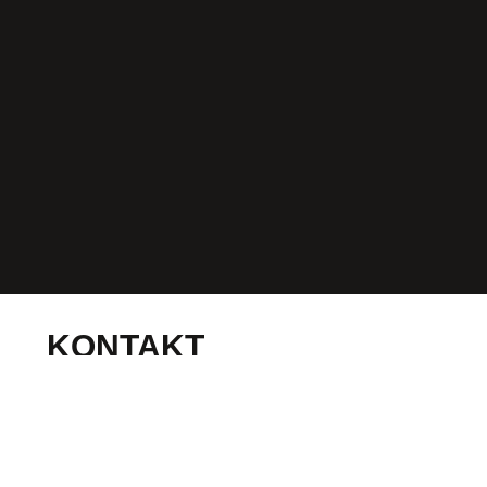
KONTAKT
WIE KÖNNEN
WIR IHNEN
HELFEN?
Haben Sie Fragen
zu Ihrem