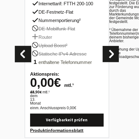
Internet
Internettarif: FTTH 200-100
festgestellt. Die 
4490
zur Förderung wu
durch das
DE-Festnetz-Flat
DE-Fest
Markterkundungs
der Gemeinde M
Nummernportierung²
festgestellt.
Nummer
DE-Mobilfunk-Flat
² Übernahme der 
DE-Mobi
Telefonnummer(n
Router
deinem bisherige
Router
Anbieter.
Upload Boost³
Upload 
³ Erhöhung der U
auf die
Statische IPv4-Adresse
Statisc
Downloadgeschwi
1
enthaltene Telefonnummer
3
enthalt
Aktionspreis:
Aktionspre
0,00
€
4,90
mtl.¹
€
ab
44,90
mtl.¹
€
ab
44,90
mtl.¹
dem
dem
13.
13.
Monat
Monat
einm. Anschlusspreis
0,00
€
einm. Anschlu
Verfügbarkeit prüfen
Verf
Produktinformationsblatt
Produktinf