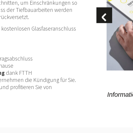
chnitten, um Einschränkungen so
uss der Tiefbauarbeiten werden
ückversetzt.
n kostenlosen Glasfaseranschluss
tragsabschluss
uhause
ng
dank FTTH
ernehmen die Kündigung für Sie.
und profitieren Sie von
Informat