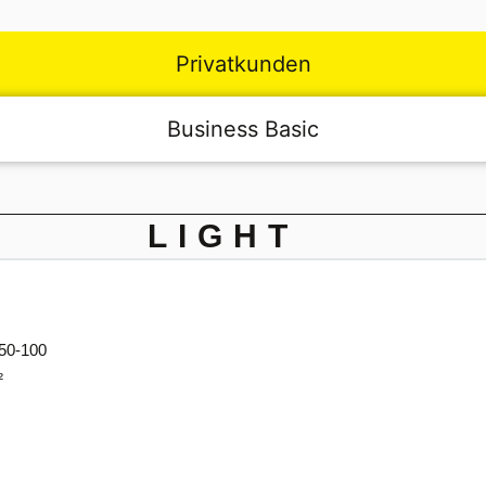
Privatkunden
Business Basic
hier
LIGHT
250-100
²