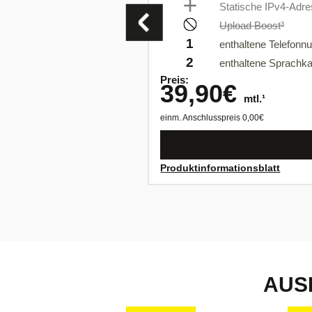
Statische IPv4-Adr
Upload Boost³
1
enthaltene Telefon
2
enthaltene Sprachka
Preis:
39,90
€
mtl.¹
einm. Anschlusspreis
0,00
€
Produktinformationsblatt
AUS