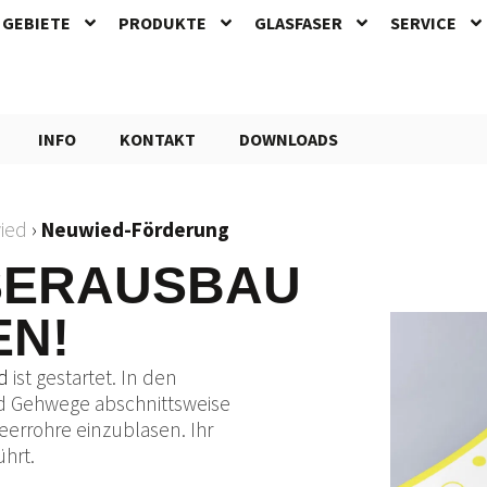
GEBIETE
PRODUKTE
GLASFASER
SERVICE
INFO
KONTAKT
DOWNLOADS
ied
›
Neuwied-Förderung
SERAUSBAU
EN!
ed
ist gestartet. In den
Gehwege abschnittsweise
eerrohre einzublasen. Ihr
ührt.