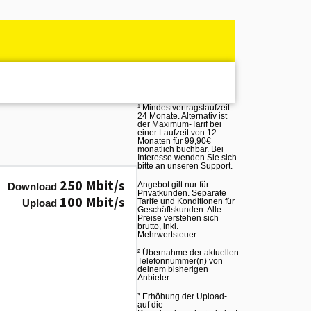
¹
Mindestvertragslaufzeit
24 Monate. Alternativ ist
der Maximum-Tarif bei
einer Laufzeit von 12
Monaten für 99,90€
monatlich buchbar. Bei
Interesse wenden Sie sich
bitte an unseren Support.
250
Mbit/s
Angebot gilt nur für
Download
Privatkunden. Separate
100
Mbit/s
Tarife und Konditionen für
Upload
Geschäftskunden. Alle
Preise verstehen sich
Internettarif: FTTH 30
brutto, inkl.
Mehrwertsteuer.
Nummernportierung²
² Übernahme der aktuellen
DE-Festnetz-Flat
Telefonnummer(n) von
deinem bisherigen
Anbieter.
DE-Mobilfunk-Flat
³ Erhöhung der Upload-
Router
auf die