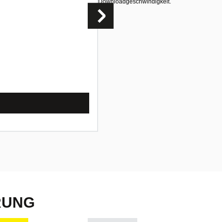
Downloadgeschwindigkeit.
Statische IPv4-Adres
Upload Boost³
3
enthaltene Telefonnu
3
enthaltene Sprachkanä
Aktionspreis:
19,90
€
mtl.¹
€
ab dem 2. Monat
44,90
mtl.¹
einm. Anschlusspreis
0,00
€
Produktinformationsblatt
RUNG