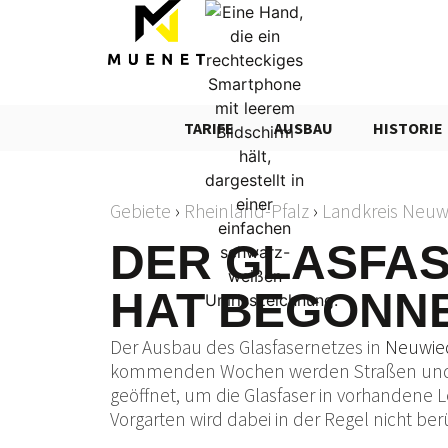
TARIFE
AUSBAU
HISTORIE
Gebiete
›
Rheinland-Pfalz
›
Landkreis Neuw
DER GLASFA
HAT BEGONN
Der Ausbau des Glasfasernetzes in
Neuwi
kommenden Wochen werden Straßen und 
geöffnet, um die Glasfaser in vorhandene L
Vorgarten wird dabei in der Regel nicht ber