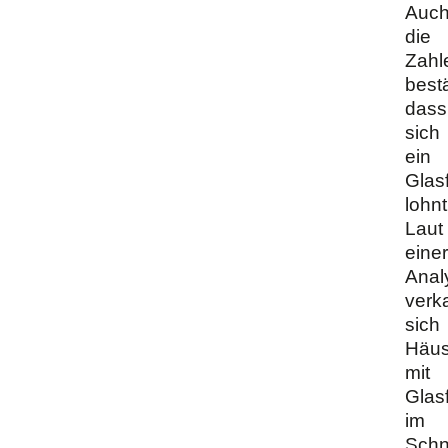
Auc
die
Zahl
bestä
dass
sich
ein
Glas
lohnt
Laut
einer
Anal
verk
sich
Häus
mit
Glas
im
Schni