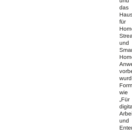
und
das
Hau
für
Home
Stre
und
Smar
Hom
Anw
vorbe
wurd
Form
wie
„Für
digit
Arbe
und
Ente