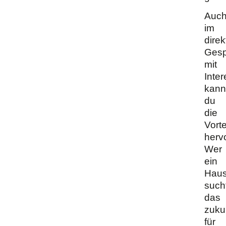
Auc
im
direk
Gesp
mit
Inte
kann
du
die
Vorte
herv
Wer
ein
Hau
such
das
zuku
für