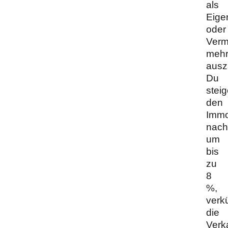
als
Eige
oder
Verm
mehr
ausz
Du
steig
den
Immo
nach
um
bis
zu
8
%,
verkü
die
Verk