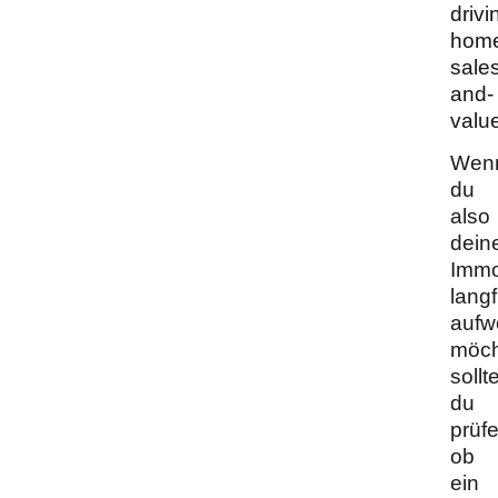
drivi
hom
sale
and-
valu
Wen
du
also
dein
Immo
langf
aufw
möch
sollt
du
prüfe
ob
ein