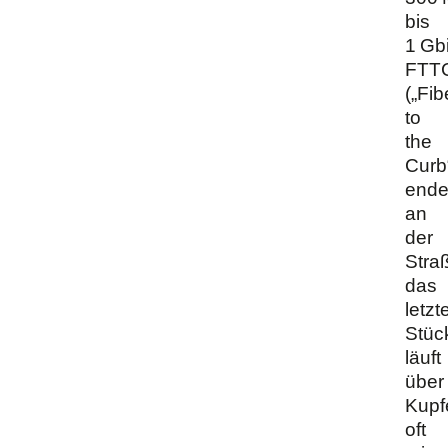
bis
1 Gbi
FTT
(„Fib
to
the
Curb
ende
an
der
Stra
das
letzt
Stüc
läuft
über
Kupf
oft