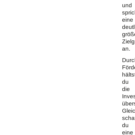
und
spric
eine
deutl
größ
Ziel
an.
Durc
Förd
hälts
du
die
Inves
über
Gleic
schaf
du
eine