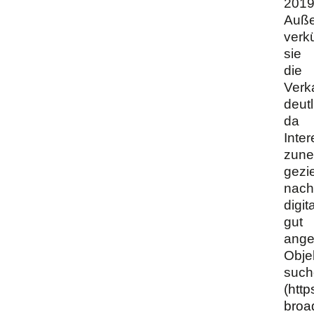
2019
Auß
verk
sie
die
Verk
deutl
da
Inte
zun
gezie
nach
digita
gut
ang
Obje
such
(
http
broa