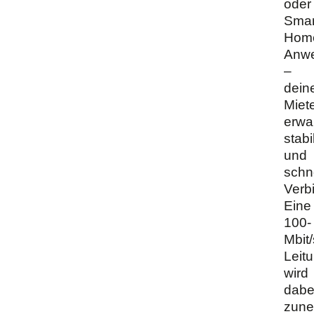
oder
Smar
Hom
Anw
–
dein
Miet
erwa
stabi
und
schn
Verb
Eine
100-
Mbit/
Leit
wird
dabe
zun