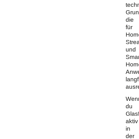
tech
Grun
die
für
Home
Stre
und
Smar
Hom
Anw
langf
ausre
Wen
du
Glas
aktiv
in
der