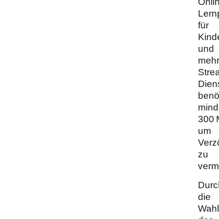
Onli
Lern
für
Kind
und
mehr
Stre
Dien
benöt
mind
300 M
um
Verz
zu
verm
Durc
die
Wahl