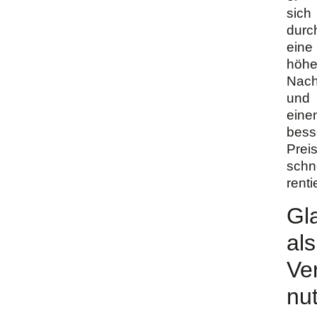
sich
durc
eine
höhe
Nach
und
eine
bess
Prei
schn
renti
Gl
als
Ve
nu