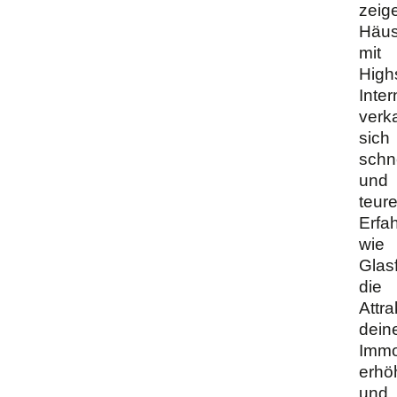
zeig
Häus
mit
High
Inter
verk
sich
schn
und
teure
Erfah
wie
Glas
die
Attra
dein
Immo
erhö
und