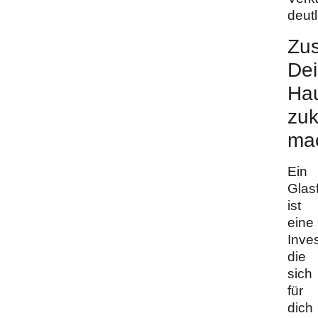
deutl
Zu
De
Ha
zuk
ma
Ein
Glas
ist
eine
Inves
die
sich
für
dich