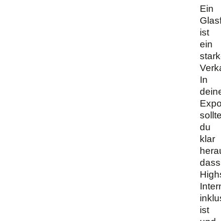
Ein
Glas
ist
ein
star
Verk
In
dein
Exp
sollt
du
klar
herau
dass
High
Inter
inklu
ist