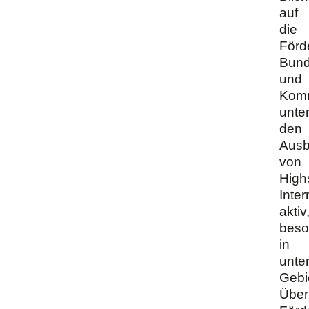
auf
die
Förd
Bun
und
Kom
unte
den
Aus
von
High
Inter
aktiv
beso
in
unte
Gebi
Über