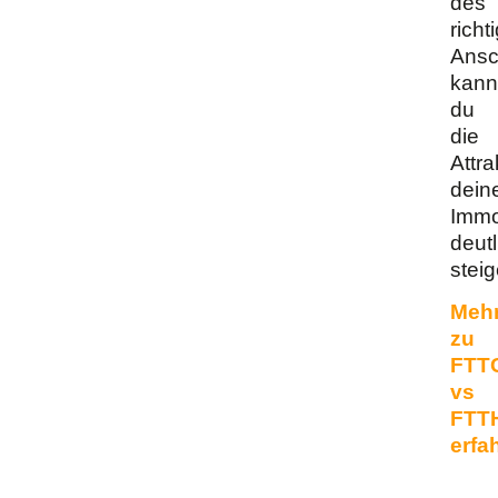
des
richt
Ansc
kann
du
die
Attra
dein
Immo
deutl
steig
Meh
zu
FTT
vs
FTT
erfa