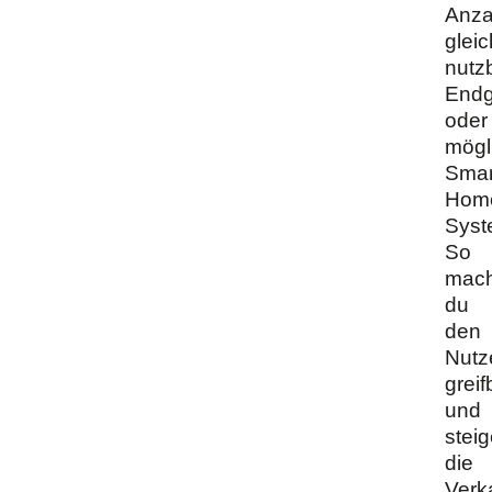
Anza
gleic
nutz
Endg
oder
mögl
Smar
Hom
Syst
So
mach
du
den
Nutz
greif
und
steig
die
Verk