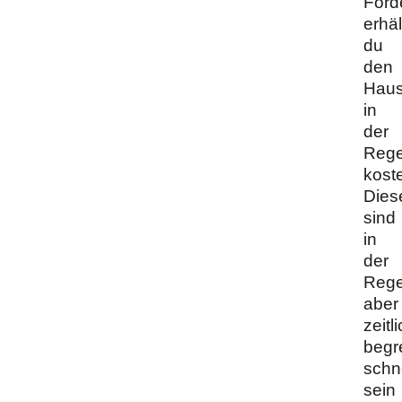
Förd
erhäl
du
den
Haus
in
der
Rege
kost
Dies
sind
in
der
Rege
aber
zeitl
begr
schn
sein