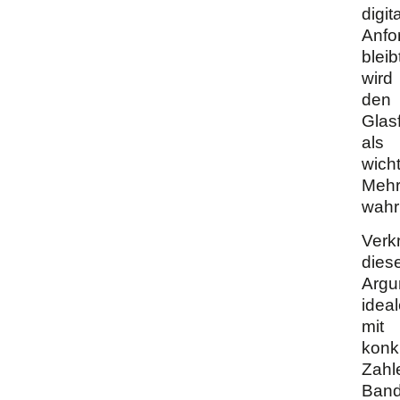
digit
Anfo
bleib
wird
den
Glas
als
wich
Mehr
wahr
Verk
dies
Argu
idea
mit
konk
Zahl
Band