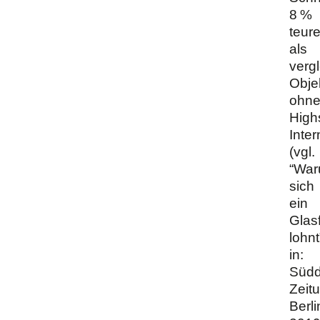
8 %
teure
als
verg
Obje
ohn
High
Inter
(vgl.
“Wa
sich
ein
Glas
lohnt
in:
Südd
Zeit
Berli