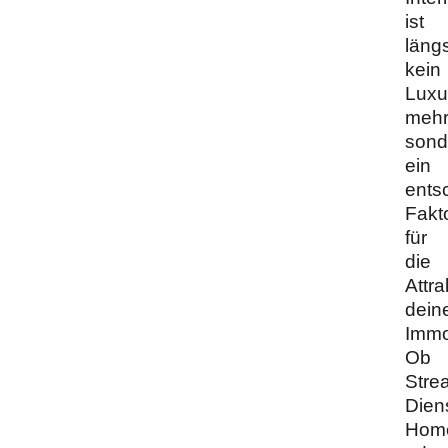
ist
läng
kein
Luxu
mehr
sond
ein
ents
Fakt
für
die
Attra
dein
Immo
Ob
Stre
Dien
Home