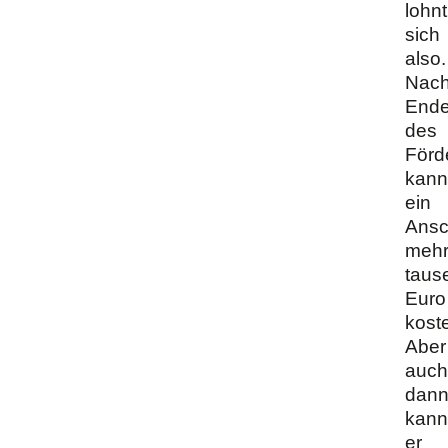
lohnt
sich
also.
Nac
End
des
Förd
kann
ein
Ansc
mehr
taus
Euro
kost
Aber
auch
dan
kann
er