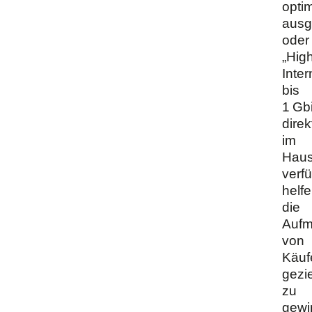
opti
ausge
oder
„Hig
Inter
bis
1 Gbi
direk
im
Hau
verf
helfe
die
Aufm
von
Käuf
gezie
zu
gewi