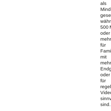
als
Mind
gese
währ
500 
oder
meh
für
Fami
mit
mehr
Endg
oder
für
rege
Vide
sinnv
sind.