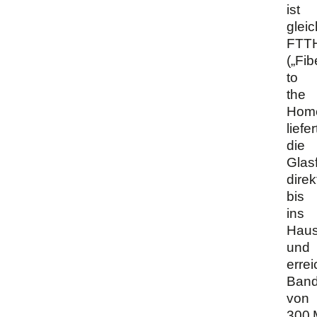
ist
gleic
FTT
(„Fib
to
the
Home
liefer
die
Glas
direk
bis
ins
Hau
und
errei
Band
von
300 