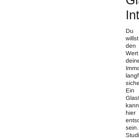
In
Du
willst
den
Wert
dein
Immo
langf
sich
Ein
Glas
kann
hier
ents
sein.
Stud