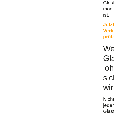
Glas
mögl
ist.
Jetz
Verf
prüf
We
Gl
loh
sic
wir
Nich
jeder
Glas