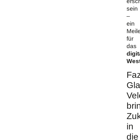
ersc
sein
–
ein
Meil
für
das
digit
West
Faz
Gla
Vel
bri
Zuk
in
die