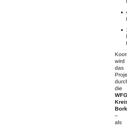
Koord
wird
das
Proje
durc
die
WF
Krei
Bor
–
als