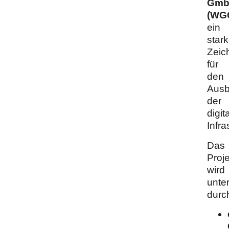
Gm
(WG
ein
star
Zeic
für
den
Aus
der
digit
Infra
Das
Proje
wird
unter
durc