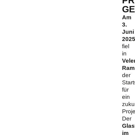
P
GE
Am
3.
Juni
202
fiel
in
Vele
Ram
der
Star
für
ein
zuku
Proje
Der
Glas
im