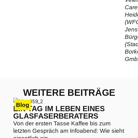
Care
Hei
(WFG
Jens
Bürg
(Sta
Bork
Gmb
WEITERE BEITRÄGE
Blog
EIN TAG IM LEBEN EINES
GLASFASERBERATERS
Von der ersten Tasse Kaffee bis zum
letzten Gespräch am Infoabend: Wie sieht