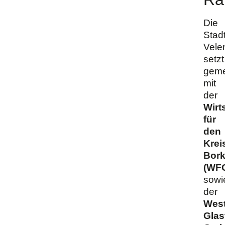
Die
Stad
Vele
setzt
gem
mit
der
Wirt
für
den
Krei
Bor
(WF
sowi
der
West
Glas