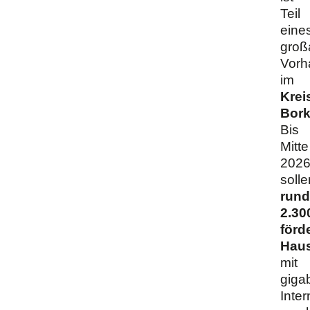
Teil
eine
groß
Vorh
im
Krei
Bor
Bis
Mitte
202
solle
rund
2.30
förd
Haus
mit
giga
Inter