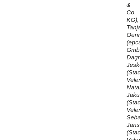
&
Co.
KG),
Tanj
Oenn
(epc
Gmb
Dag
Jesk
(Stad
Velen
Natal
Jaku
(Stad
Velen
Seba
Jans
(Stad
Velen