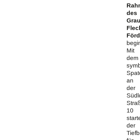
Rah
des
Grau
Flec
För
begin
Mit
dem
symb
Spat
an
der
Südl
Stra
10
start
der
Tief