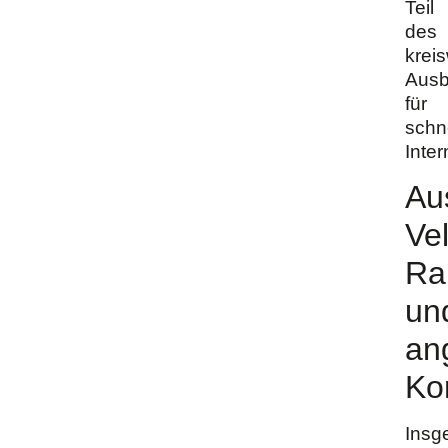
Teil
des
krei
Ausb
für
schn
Inter
Au
Ve
Ra
un
an
Ko
Insg