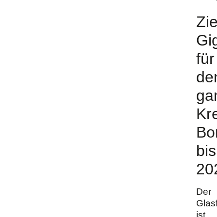
Zie
Gi
für
de
ga
Kr
Bo
bis
20
Der
Glas
ist