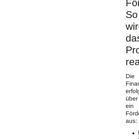
För
So
wi
da
Pro
rea
Die
Fina
erfol
über
ein
Förd
aus: