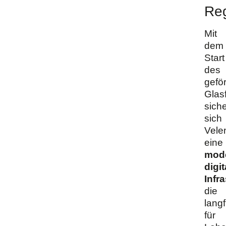
Re
Mit
dem
Start
des
gefö
Glas
siche
sich
Vele
eine
mod
digit
Infr
die
langf
für