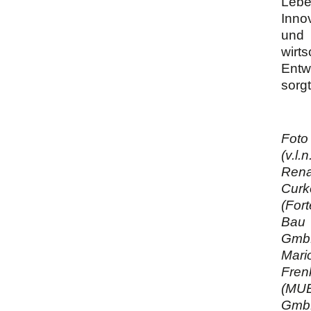
Lebe
Inno
und
wirts
Entw
sorgt
Foto
(v.l.n.
Rena
Curk
(For
Bau
Gmb
Mari
Fren
(MU
Gmb