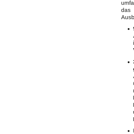
umfa
das
Ausb