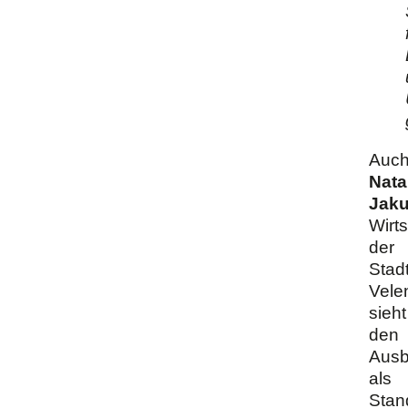
Auc
Nata
Jaku
Wirts
der
Stad
Vele
sieht
den
Aus
als
Stand