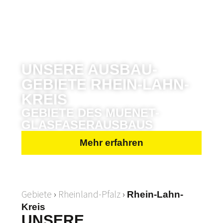
UNSERE AUSBAU­
GEBIETE RHEIN-LAHN-
KREIS
GEBIETE DES MUENET-
GLASFASERAUSBAUS
Mehr erfahren
Gebiete
›
Rheinland-Pfalz
›
Rhein-Lahn-
Kreis
UNSERE