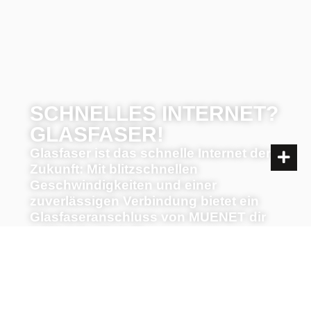
SCHNELLES INTERNET?
GLASFASER!
Glasfaser ist das schnelle Internet der
Zukunft: Mit blitzschnellen
Geschwindigkeiten und einer
zuverlässigen Verbindung bietet ein
Glasfaseranschluss von MUENET dir
zahlreiche Vorteile.
Jetzt Verfügbarkeit prüfen!