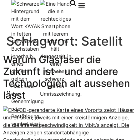
Inhalt
springen
Schlagwort:
Satellit
Warum Glasfaser die
Zukunft ist – und andere
Technologien alt aussehen
lässt