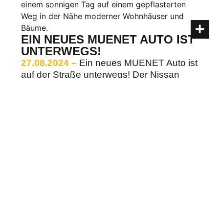
EIN NEUES MUENET AUTO IST
UNTERWEGS!
27.08.2024 –
Ein neues MUENET Auto ist
auf der Straße unterwegs! Der Nissan
wird von unseren Technikern auf …
Weiterlesen
News
MUENET IST JETZT MITGLIED
DER BREKO!
13.08.2024 –
Wir freuen uns, bekannt zu
geben, dass unser Unternehmen nun Teil
des Bundesverbandes …
Weiterlesen