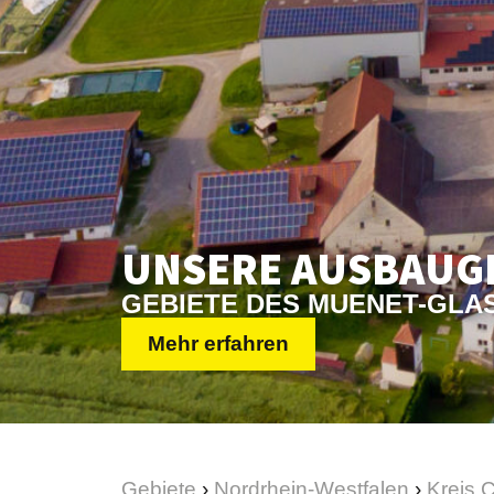
UNSERE AUSBAU­G
GEBIETE DES MUENET-GL
Mehr erfahren
Gebiete
›
Nordrhein-Westfalen
›
Kreis 