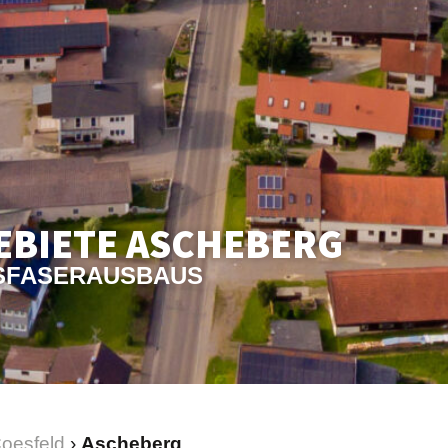
EBIETE ASCHEBERG
ASFASERAUSBAUS
Coesfeld
›
Ascheberg