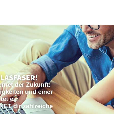
GLASFASER!
ernet der Zukunft:
igkeiten und einer
tet ein
ET dir zahlreiche