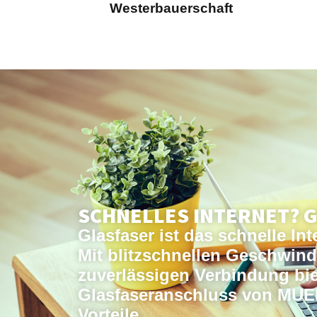
Westerbauerschaft
SCHNELLES INTERNET? 
Glasfaser ist das schnelle Int
Mit blitzschnellen Geschwind
zuverlässigen Verbindung bie
Glasfaseranschluss von MUEN
Vorteile.